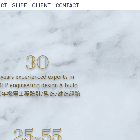
ECT
SLIDE
CLIENT
CONTACT
30
years experienced experts in
EP engineering design & build
0年機電工程設計/監造/建造經驗
25-55