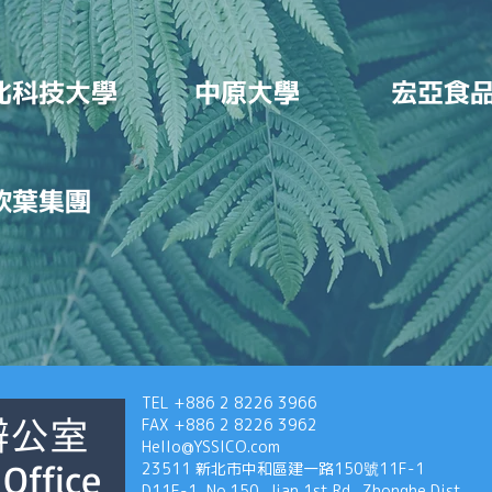
北科技大學
中原大學
宏亞食
欣葉集團
TEL +886 2 8226 3966
FAX +886 2 8226 3962
辦公室
Hello@YSSICO.com
 Office
23511 新北市中和區建一路150號11F-1
D11F-1, No.150, Jian 1st Rd., Zhonghe Dist.,