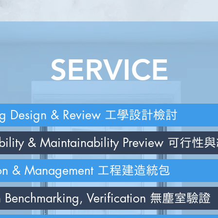
SERVICE
ng Design & Review
工學設計檢討
bility & Maintainability Preview
可行性與
ion & Management
工程建造統包
 Benchmarking, Verification
無塵室驗證