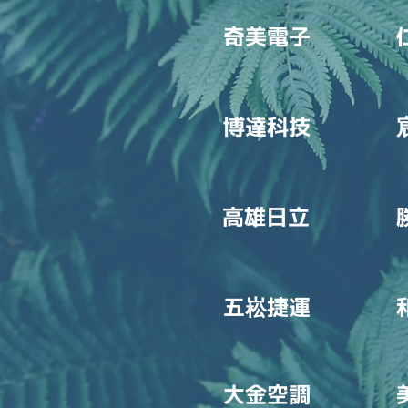
​​奇美電子
博達科技
高雄日立
五
捷運
崧
大金空調