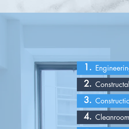
1.
Engineeri
2.
Constructa
3.
Construct
4.
Cleanroom