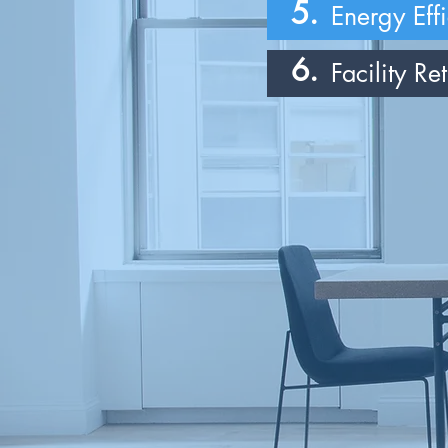
5.
Energy Eff
6.
Facility R