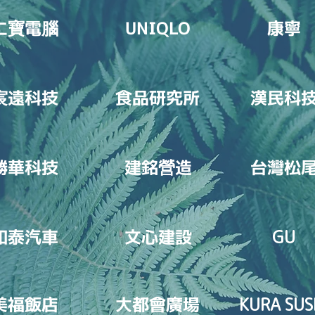
仁
電
UNIQLO
康寧
寶
腦
遠科技
食品研究所
漢民科
宸
勝華科技
建銘
造
台灣松
營
和泰汽車
​​文心建設
GU
美福飯店
大都會廣場
KURA
SUS