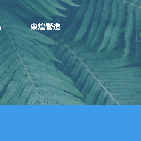
品
​東煌
造
營