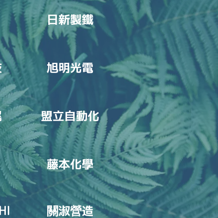
日新製鐵
技
旭明光電
尾
盟立自動化
藤本化學
HI
淑
造
關
營